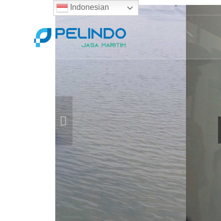
Indonesian
evious