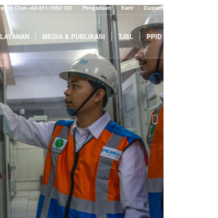
sapp Chat +62-811-1552-102
Pengadaan
Karir
Customer Portal
LAYANAN
MEDIA & PUBLIKASI
TJSL
PPID
Next