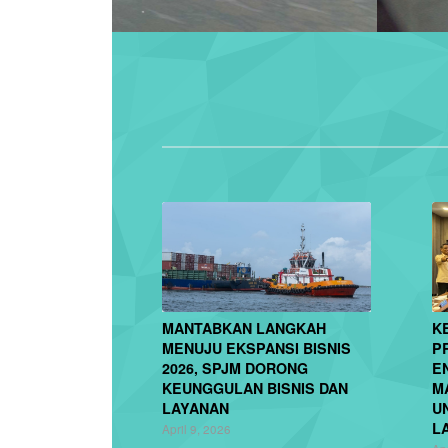
MANTABKAN LANGKAH
K
MENUJU EKSPANSI BISNIS
P
2026, SPJM DORONG
E
KEUNGGULAN BISNIS DAN
M
LAYANAN
U
L
April 9, 2026