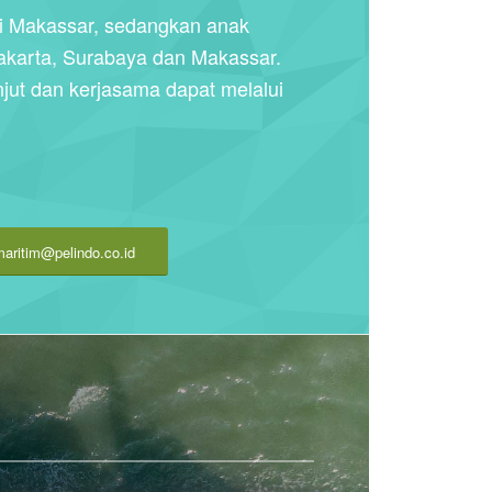
i Makassar, sedangkan anak
akarta, Surabaya dan Makassar.
njut dan kerjasama dapat melalui
maritim@pelindo.co.id