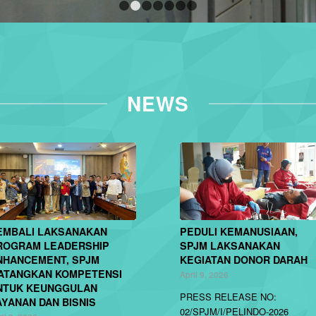
1
2
3
4
5
6
7
NEWS
EMBALI LAKSANAKAN
PEDULI KEMANUSIAAN,
ROGRAM LEADERSHIP
SPJM LAKSANAKAN
NHANCEMENT, SPJM
KEGIATAN DONOR DARAH
ATANGKAN KOMPETENSI
April 9, 2026
NTUK KEUNGGULAN
PRESS RELEASE NO:
AYANAN DAN BISNIS
02/SPJM/I/PELINDO-2026