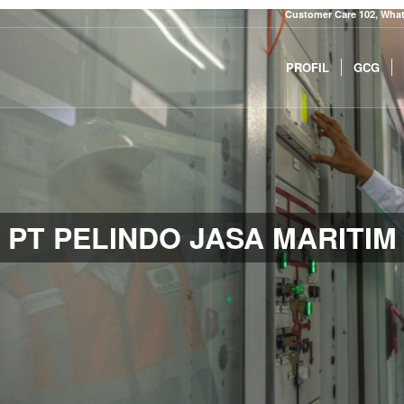
Customer Care 102, What
PROFIL
GCG
PT PELINDO JASA MARITIM