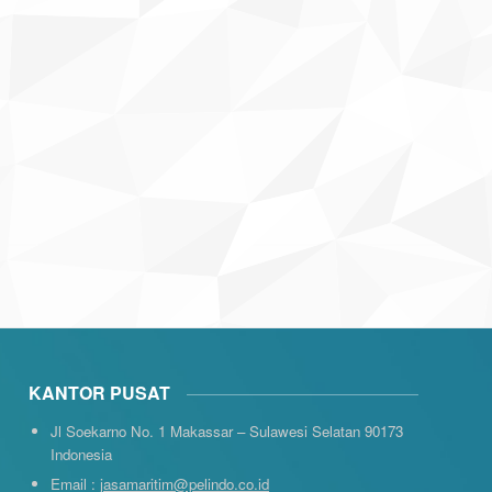
KANTOR PUSAT
Jl Soekarno No. 1 Makassar – Sulawesi Selatan 90173
Indonesia
Email :
jasamaritim@pelindo.co.id